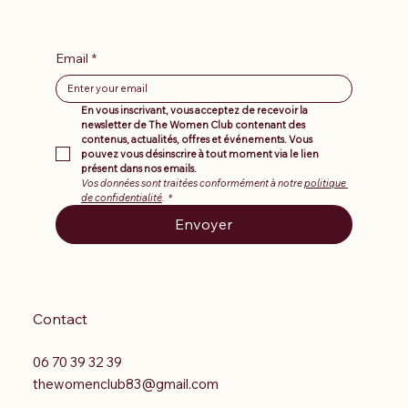
Email
*
En vous inscrivant, vous acceptez de recevoir la 
newsletter de The Women Club contenant des 
contenus, actualités, offres et événements. Vous 
pouvez vous désinscrire à tout moment via le lien 
présent dans nos emails.
Vos données sont traitées conformément à notre 
politique 
de confidentialité
.
*
Envoyer
Contact
06 70 39 32 39
thewomenclub83@gmail.com