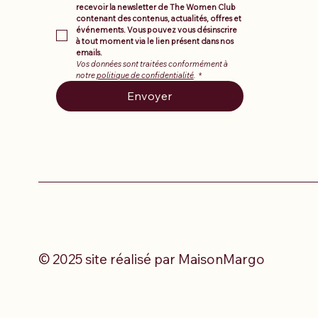
recevoir la newsletter de The Women Club 
contenant des contenus, actualités, offres et 
événements. Vous pouvez vous désinscrire 
à tout moment via le lien présent dans nos 
emails.
Vos données sont traitées conformément à 
notre 
politique de confidentialité
.
*
Envoyer
© 2025 site réalisé par MaisonMargo