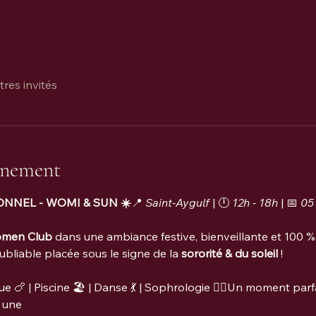
tres invités
énement
NNEL - WOMI & SUN ☀️
📍 
Saint-Aygulf
 | 🕛 
12h - 18h
 | 📅 
05 
men Club
 dans une ambiance festive, bienveillante et 100 %
bliable placée sous le signe de la 
sororité & du soleil
 !
 | Piscine 🏖️ | Danse 💃 | Sophrologie 🧘‍♀️Un moment parfa
 une 