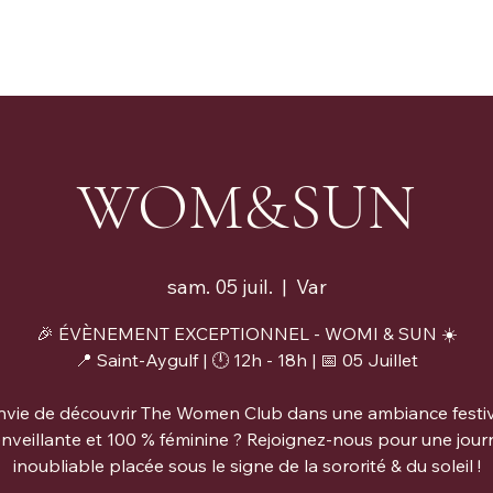
WOM&SUN
sam. 05 juil.
  |  
Var
🎉 ÉVÈNEMENT EXCEPTIONNEL - WOMI & SUN ☀️
📍 Saint-Aygulf | 🕛 12h - 18h | 📅 05 Juillet
nvie de découvrir The Women Club dans une ambiance festiv
enveillante et 100 % féminine ? Rejoignez-nous pour une jour
inoubliable placée sous le signe de la sororité & du soleil !