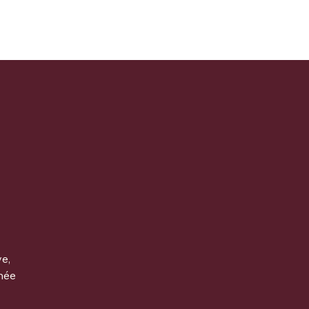
e,
née