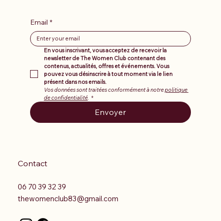
Email
*
En vous inscrivant, vous acceptez de recevoir la 
newsletter de The Women Club contenant des 
contenus, actualités, offres et événements. Vous 
pouvez vous désinscrire à tout moment via le lien 
présent dans nos emails.
Vos données sont traitées conformément à notre 
politique 
de confidentialité
.
*
Envoyer
Contact
06 70 39 32 39
thewomenclub83@gmail.com